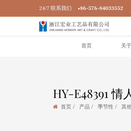
24/7 联系我们
+86-576-84033552
首页
关
HY-E48391 
/
/
/
首页
产品
季节性
其