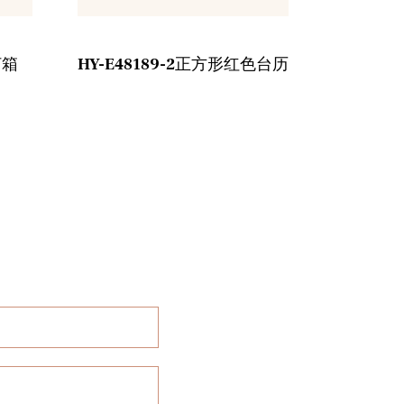
灯箱
HY-E48189-2正方形红色台历
HY-E