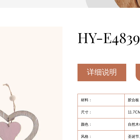
HY-E483
详细说明
材料：
胶合板
尺寸：
11.7
颜色：
自然木
风格：
圣诞节