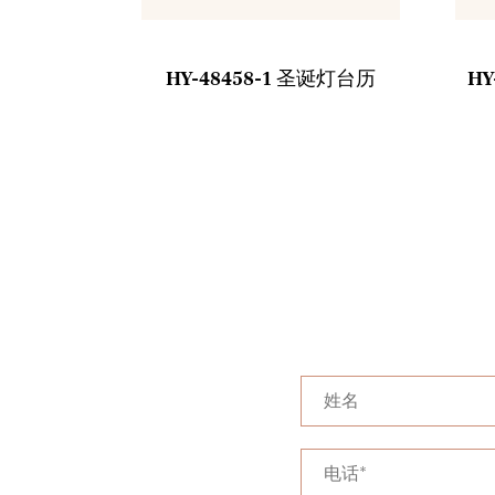
木制捕梦网
HY-48458-1 圣诞灯台历
H