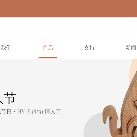
于我们
产品
支持
新闻
● 圣诞节
● 复活节
● 万圣节
● 收成
● 其他节日
● 春夏
情人节
/
他节日
HY-E48391 情人节