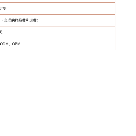
定制
4 天（合理的样品费和运费）
 天
ODM、OBM