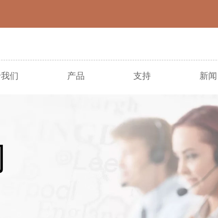
于我们
产品
支持
新闻
● 圣诞节
● 复活节
● 万圣节
● 收成
● 其他节日
● 春夏
们