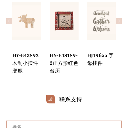
<
>
6
HY-E43892
HY-E48189-
HJ19655 字
H
木制小摆件
2正方形红色
母挂件
麋鹿
台历
联系支持