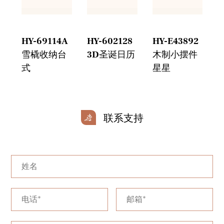
3
HY-69114A
HY-602128
HY-E43892
H
网
雪橇收纳台
3D圣诞日历
木制小摆件
式
星星
联系支持