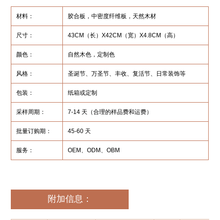
材料：
胶合板，中密度纤维板，天然木材
尺寸：
43CM（长）X42CM（宽）X4.8CM（高）
颜色：
自然木色，定制色
风格：
圣诞节、万圣节、丰收、复活节、日常装饰等
包装：
纸箱或定制
采样周期：
7-14 天（合理的样品费和运费）
批量订购期：
45-60 天
服务：
OEM、ODM、OBM
附加信息：