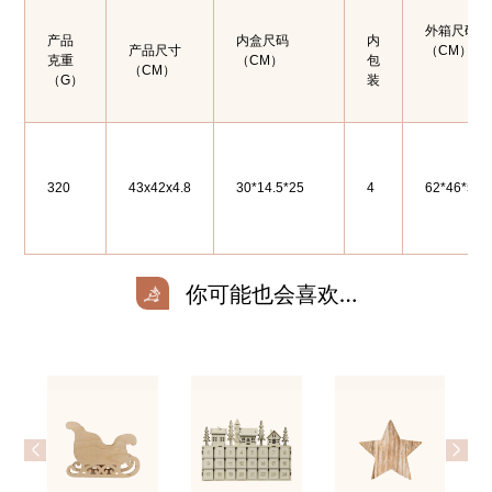
外箱尺码
产品
内盒尺码
内
产品尺寸
（CM）
克重
（CM）
包
（CM）
（G）
装
320
43x42x4.8
30*14.5*25
4
62*46*52
你可能也会喜欢…
<
>