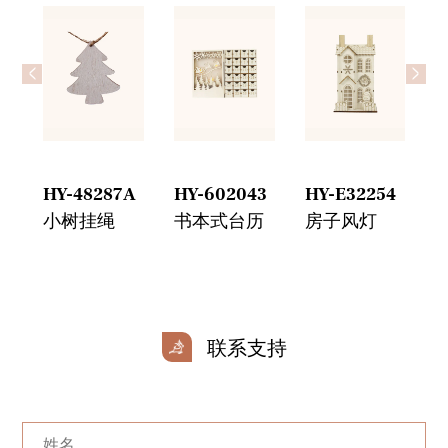
<
>
 绳
HY-48287A
HY-602043
HY-E32254
H
小树挂绳
书本式台历
房子风灯
联系支持