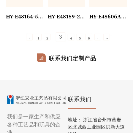
HY-E48164-5 相片装饰摆件
HY-E48189-2正方形红色台历
HY-E48606A 圣诞老人
3
‹
1
2
4
5
6
›
››
联系我们定制产品
联系我们
我们是一家生产和供应
地址：
浙江省台州市黄岩
各种工艺品和玩具的企
区北城西工业园区拱新大道
业。