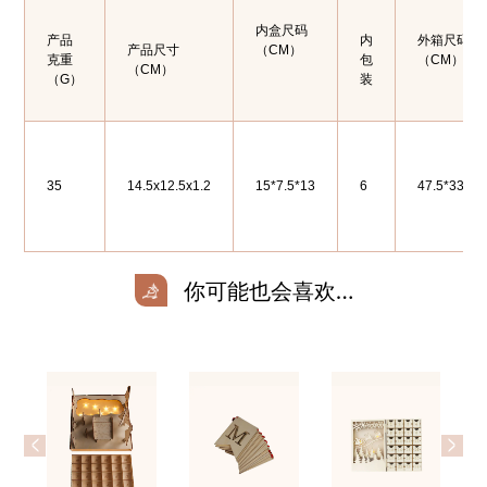
内盒尺码
产品
内
外箱尺码
产品尺寸
（CM）
克重
包
（CM）
（CM）
（G）
装
35
14.5x12.5x1.2
15*7.5*13
6
47.5*33*41
你可能也会喜欢…
<
>