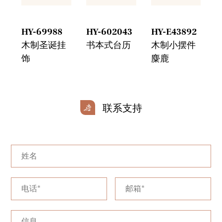
HY-69988
HY-602043
HY-E43892
H
木制圣诞挂
书本式台历
木制小摆件
饰
麋鹿
联系支持