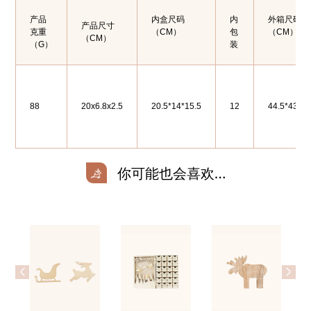
产品
内盒尺码
内
外箱尺码
产品尺寸
克重
（CM）
包
（CM）
（CM）
（G）
装
88
20x6.8x2.5
20.5*14*15.5
12
44.5*43*3
你可能也会喜欢…
<
>