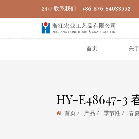
24/7 联系我们
+86-576-84033552
首页
关
HY-E48647-3 
/
/
/
首页
产品
季节性
春