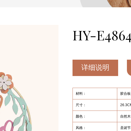
HY-E4864
详细说明
材料：
胶合板
尺寸：
26.3
颜色：
自然木
风格：
圣诞节