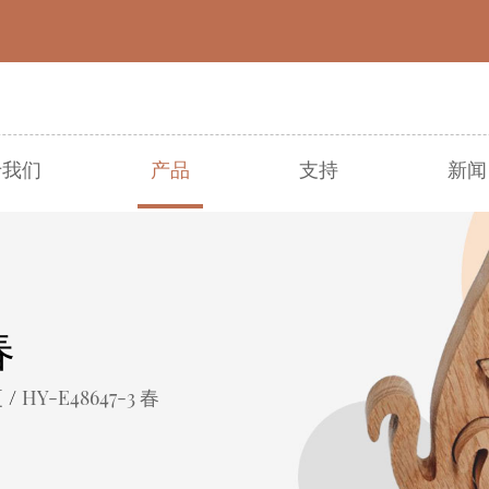
于我们
产品
支持
新闻
● 圣诞节
● 复活节
● 万圣节
● 收成
● 其他节日
● 春夏
春
/
夏
HY-E48647-3 春