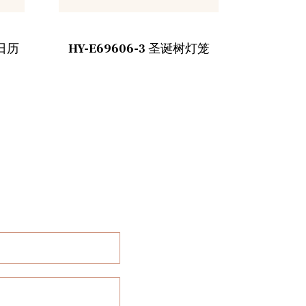
诞日历
HY-E69606-3 圣诞树灯笼
H