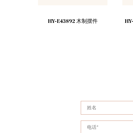
复古挂钟
HY-E43892 木制摆件
HY