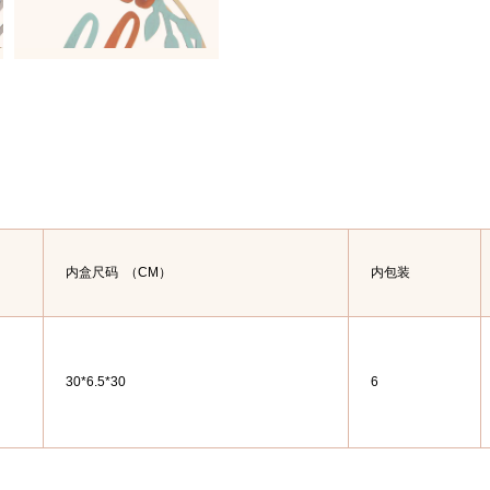
内盒尺码
（CM）
内包装
30*6.5*30
6