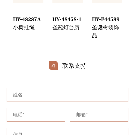
6
HY-48287A
HY-48458-1
HY-E44589
H
小树挂绳
圣诞灯台历
圣诞树装饰
品
联系支持