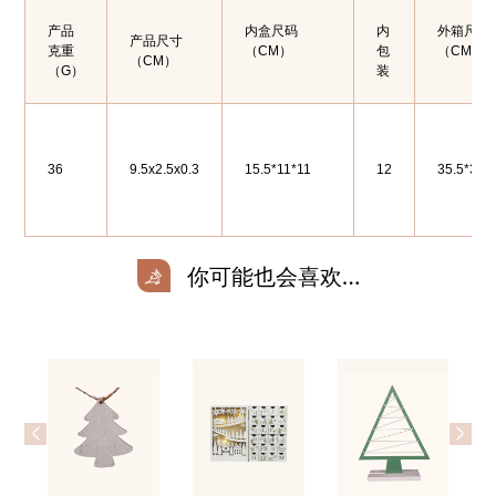
产品
内盒尺码
内
外箱尺码
产品尺寸
克重
（CM）
包
（CM）
（CM）
（G）
装
36
9.5x2.5x0.3
15.5*11*11
12
35.5*33*
你可能也会喜欢…
<
>