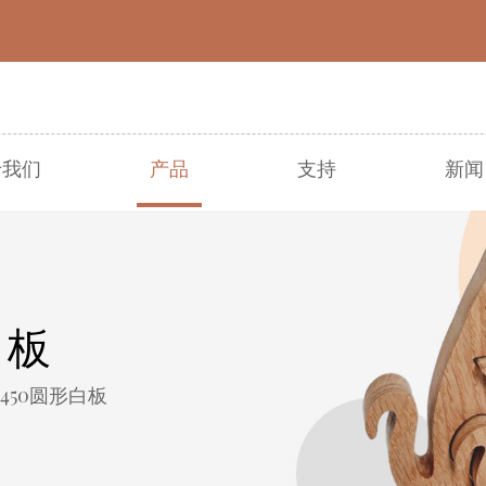
于我们
产品
支持
新闻
● 圣诞节
● 复活节
● 万圣节
● 收成
● 其他节日
● 春夏
白板
91450圆形白板