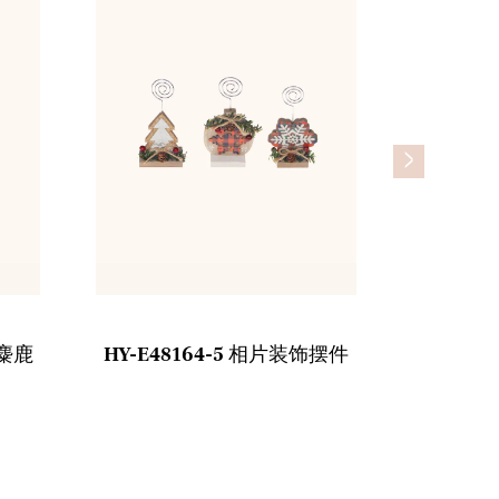
>
件麋鹿
HY-E48164-5 相片装饰摆件
HJ