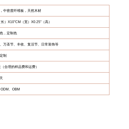
，中密度纤维板，天然木材
”（长）X10”CM（宽）X0.25”（高）
色，定制色
、万圣节、丰收、复活节、日常装饰等
定制
4 天（合理的样品费和运费）
 天
、ODM、OBM