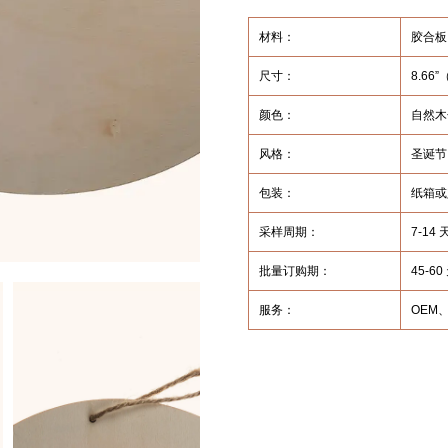
材料：
胶合板
尺寸：
8.66
颜色：
自然木
风格：
圣诞节
包装：
纸箱或
采样周期：
7-1
批量订购期：
45-60
服务：
OEM