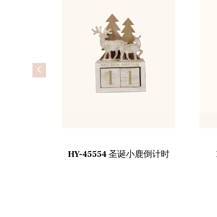
<
木制捕梦网
HY-45554 圣诞小鹿倒计时